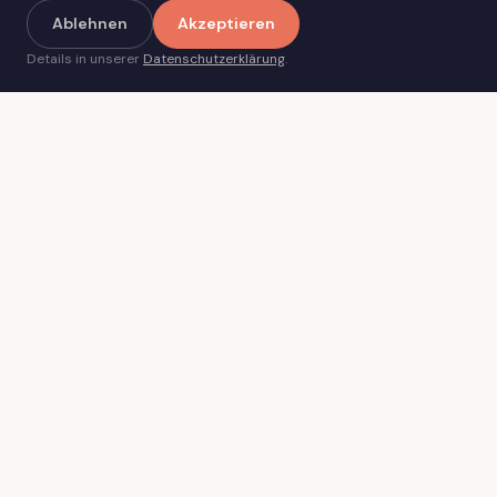
Ablehnen
Akzeptieren
Details in unserer
Datenschutzerklärung
.
Real Stories ✦
Was andere geschafft haben
Einblicke in Buchprojekte von
Creatorn
Zwei unterschiedliche Creator. Zwei
unterschiedliche Ausgangslagen. Ein
strukturiertes Verlagsmodell.