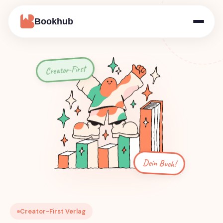
Bookhub
Creator-First
Dein Buch!
Creator-First Verlag